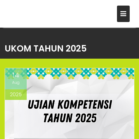
Skip
to
UKOM TAHUN 2025
content
14
Aug
2025