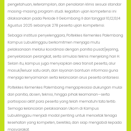
pengetahuan, keterampilan, dan penalaran klinis sesuai standar
masing-masing program studi. kegaitan ujian kompetensi ini
dilaksanakan pada Periode II Gelombang II dari tanggal 10,12,13,14
Agustus 2025 sebanyak 278 peserta ujian kompetensi.
Sebagai institusi penyelenggara, Poltekkes Kemenkes Palembang
Kampus Lubuklinggau berkomitmen menjaga mutu
pelaksanaan melalui koordinasi dengan panitia pusat/jejaring,
penyelarasan perangkat, serta simulasi teknis menjelang hari H.
Selain itu, kampus juga menyiapkan area transit peserta, alur
masuk/keluar satu arah, dan layanan bantuan informasi guna
menjaga kenyamanan serta kelancaran arus peserta antarsesi.
Poltekkes Kemenkes Palembang mengapresiasi dukungan mulai
dari panitia, dosen, teknisi, hingga pihak keamanan—serta
partisipasi aktif para peserta yang telah mematuhi tata tertib.
Semoga kelancaran pelaksanaan Ukom di Kampus
Lubuklinggau menjadi modal penting untuk mencetak tenaga
kesehatan yang kompeten, beretika, dan siap mengabdi kepada
masyarakat.