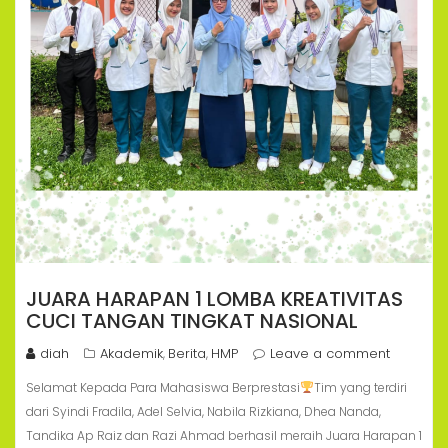
JUARA HARAPAN 1 LOMBA KREATIVITAS
CUCI TANGAN TINGKAT NASIONAL
diah
Akademik
Berita
HMP
Leave a comment
,
,
Selamat Kepada Para Mahasiswa Berprestasi
Tim yang terdiri
dari Syindi Fradila, Adel Selvia, Nabila Rizkiana, Dhea Nanda,
Tandika Ap Raiz dan Razi Ahmad berhasil meraih Juara Harapan 1