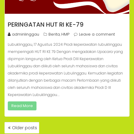
PERINGATAN HUT RI KE-79
adminlinggau
Berita
HMP
Leave a comment
,
Lubuklinggau, 17 Agustus 2024 Prodi keperawatan lubuklinggau
memperingati HUT RI KE 79 Dengan mengadakan Upacara yang
dipimpin langsung oleh Ketua Prodi DIII Keperawatan
Lubuklinggau dan diikuti oleh seluruh mahasiswa dan civitas
akademika prodi keperawatan Lubulinggau. Kemudian kegiatan
dilanjutkan dengan berbagai macam Perlombaan yang diikuti
oleh seluruh mahasiswa dan civitas akademika Prodi D III
Keperawatan Lubuklinggau.…
Read More
POSTS
Older posts
NAVIGATION