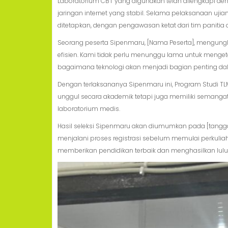
Laboratorium CBT yang digunakan telah dilengkapi den
jaringan internet yang stabil. Selama pelaksanaan ujia
ditetapkan, dengan pengawasan ketat dari tim paniti
Seorang peserta Sipenmaru, [Nama Peserta], mengungka
efisien. Kami tidak perlu menunggu lama untuk menge
bagaimana teknologi akan menjadi bagian penting dala
Dengan terlaksananya Sipenmaru ini, Program Studi T
unggul secara akademik tetapi juga memiliki semangat
laboratorium medis.
Hasil seleksi Sipenmaru akan diumumkan pada [tang
menjalani proses registrasi sebelum memulai perkuli
memberikan pendidikan terbaik dan menghasilkan lul