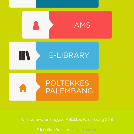
© Keperawatan Linggau Poltekkes Palembang 2018
Education Base by
Acme Themes