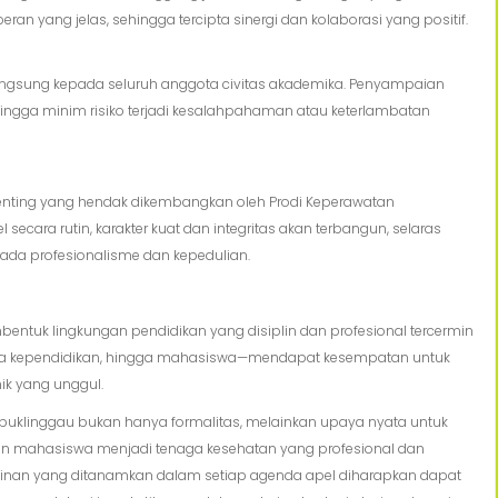
 yang jelas, sehingga tercipta sinergi dan kolaborasi yang positif.
ngsung kepada seluruh anggota civitas akademika. Penyampaian
sehingga minim risiko terjadi kesalahpahaman atau keterlambatan
enting yang hendak dikembangkan oleh Prodi Keperawatan
ecara rutin, karakter kuat dan integritas akan terbangun, selaras
pada profesionalisme dan kepedulian.
ntuk lingkungan pendidikan yang disiplin dan profesional tercermin
enaga kependidikan, hingga mahasiswa—mendapat kesempatan untuk
ik yang unggul.
Lubuklinggau bukan hanya formalitas, melainkan upaya nyata untuk
an mahasiswa menjadi tenaga kesehatan yang profesional dan
inan yang ditanamkan dalam setiap agenda apel diharapkan dapat