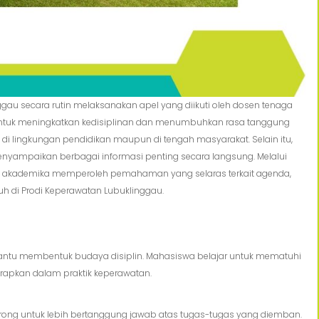
ggau secara rutin melaksanakan apel yang diikuti oleh dosen tenaga
 untuk meningkatkan kedisiplinan dan menumbuhkan rasa tanggung
i lingkungan pendidikan maupun di tengah masyarakat. Selain itu,
menyampaikan berbagai informasi penting secara langsung. Melalui
tas akademika memperoleh pemahaman yang selaras terkait agenda,
uh di Prodi Keperawatan Lubuklinggau.
bantu membentuk budaya disiplin. Mahasiswa belajar untuk mematuhi
erapkan dalam praktik keperawatan.
dorong untuk lebih bertanggung jawab atas tugas-tugas yang diemban.