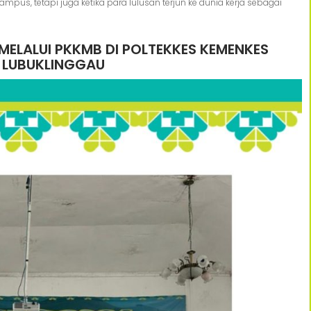
pus, tetapi juga ketika para lulusan terjun ke dunia kerja sebagai
ELALUI PKKMB DI POLTEKKES KEMENKES
 LUBUKLINGGAU