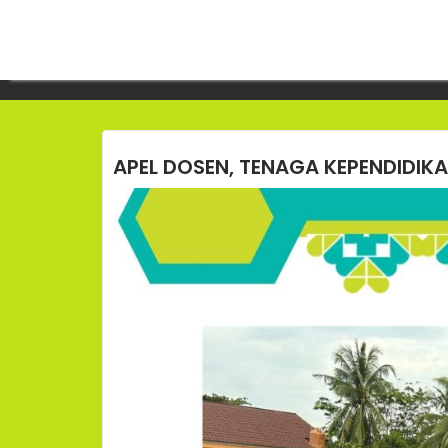
Skip
to
KEMAHASISWAAN
content
APEL DOSEN, TENAGA KEPENDIDI