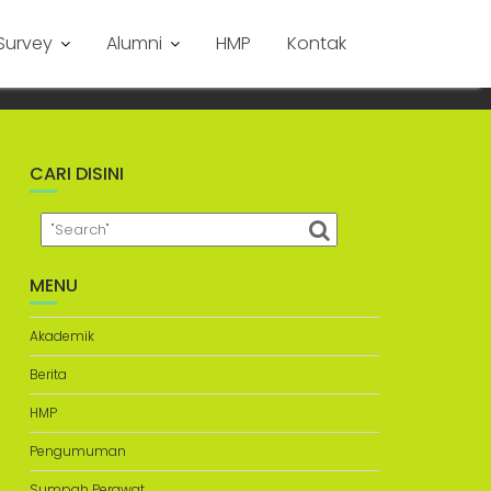
Survey
Alumni
HMP
Kontak
CARI DISINI
MENU
Akademik
Berita
HMP
Pengumuman
Sumpah Perawat