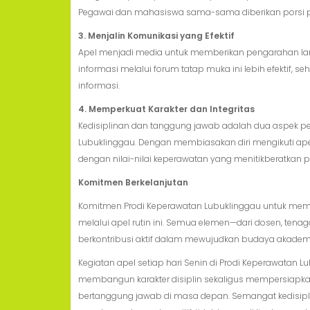
Pegawai dan mahasiswa sama-sama diberikan porsi peran
3. Menjalin Komunikasi yang Efektif
Apel menjadi media untuk memberikan pengarahan la
informasi melalui forum tatap muka ini lebih efektif, 
informasi.
4. Memperkuat Karakter dan Integritas
Kedisiplinan dan tanggung jawab adalah dua aspek p
Lubuklinggau. Dengan membiasakan diri mengikuti apel s
dengan nilai-nilai keperawatan yang menitikberatkan 
Komitmen Berkelanjutan
Komitmen Prodi Keperawatan Lubuklinggau untuk membe
melalui apel rutin ini. Semua elemen—dari dosen, t
berkontribusi aktif dalam mewujudkan budaya akadem
Kegiatan apel setiap hari Senin di Prodi Keperawatan 
membangun karakter disiplin sekaligus mempersiapk
bertanggung jawab di masa depan. Semangat kedisipl